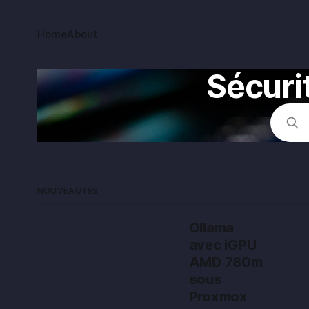
Home
About
Sécuri
NOUVEAUTÉS
Ollama
avec iGPU
AMD 780m
sous
Proxmox